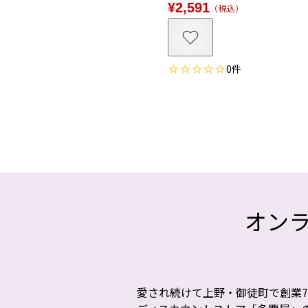
¥
2,591
税込
0
オン
愛され続けて上野・御徒町で創業7