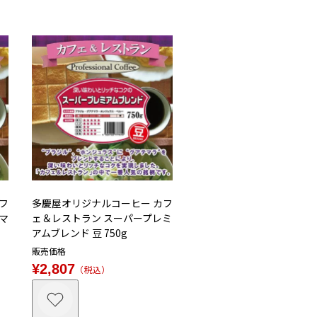
フ
多慶屋オリジナルコーヒー カフ
マ
ェ＆レストラン スーパープレミ
アムブレンド 豆 750g
販売価格
¥
2,807
税込