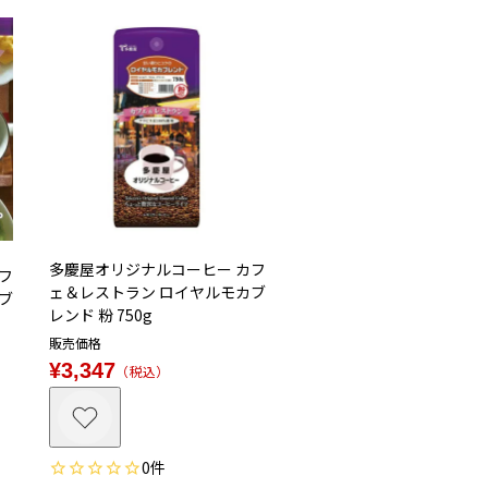
多慶屋オリジナルコーヒー カフ
フ
ェ＆レストラン ロイヤルモカブ
ブ
レンド 粉 750g
販売価格
¥
3,347
税込
0