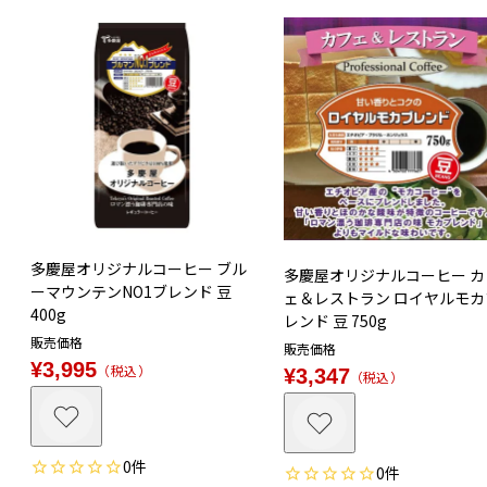
多慶屋オリジナルコーヒー ブル
多慶屋オリジナルコーヒー カ
ーマウンテンNO1ブレンド 豆
ェ＆レストラン ロイヤルモカ
400g
レンド 豆 750g
販売価格
販売価格
¥
3,995
税込
¥
3,347
税込
0
0