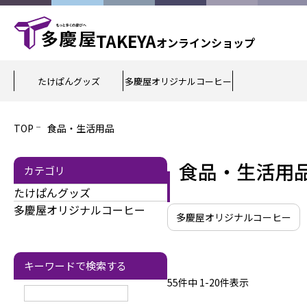
TAKEYA
オンライン
ショップ
たけぱんグッズ
多慶屋オリジナルコーヒー
TOP
食品・生活用品
食品・生活用
カテゴリ
たけぱんグッズ
多慶屋オリジナルコーヒー
多慶屋オリジナルコーヒー
キーワードで検索する
55
件中
1
-
20
件表示