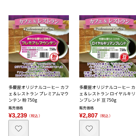
多慶屋オリジナルコーヒー カフ
多慶屋オリジナルコーヒー カ
ェ＆レストラン プレミアムマウ
ェ＆レストラン ロイヤルキリ
ンテン 粉 750g
ンブレンド 豆 750g
販売価格
販売価格
¥
3,239
¥
2,807
税込
税込