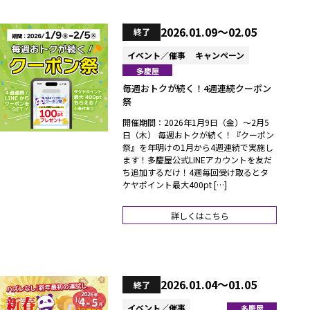
2026.01.09～02.05
終了
イベント／催事
キャンペーン
多慶屋
毎週おトクが続く！4週連続クーポン
祭
開催期間：2026年1月9日（金）～2月5
日（木） 毎週おトクが続く！『クーポン
祭』を年明けの1月から4週連続で実施し
ます！多慶屋公式LINEアカウントを友だ
ち追加するだけ！4週毎回受け取るとタ
ケヤポイント最大400pt […]
詳しくはこちら
2026.01.04～01.05
終了
イベント／催事
多慶屋