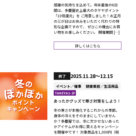
感謝の気持ちを込めて。年末最後の6日
間は、多慶屋史上最大のタケヤポイント
「10倍還元」を ご用意しました！お正月
の三が日はお休みをいただく代わりの特
別な企画ですので、 ぜひこの機会にお買
い物をお楽しみください。 開催期間 […]
詳しくはこちら
2025.11.28～12.15
終了
イベント／催事
健康美容／生活用品
TAKEYA1-2F
あったかグッズで寒さ対策をしよう！
冬の寒さが本格化するこれからの季節。
身体の冷えをそのままにしていません
か？多慶屋では、冬に欠かせないあった
かアイテムがお得に買えるキャンペーン
を開催中です！ 対象商品を1,000円（税