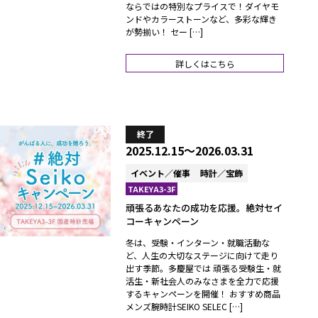
ならではの特別なプライスで！ダイヤモ
ンドやカラーストーンなど、多彩な輝き
が勢揃い！ セー […]
詳しくはこちら
終了
2025.12.15～2026.03.31
イベント／催事
時計／宝飾
TAKEYA3-3F
頑張るあなたの成功を応援。絶対セイ
コーキャンペーン
冬は、受験・インターン・就職活動な
ど、人生の大切なステージに向けて走り
出す季節。多慶屋では 頑張る受験生・就
活生・新社会人のみなさまを全力で応援
するキャンペーンを開催！ おすすめ商品
メンズ腕時計SEIKO SELEC […]