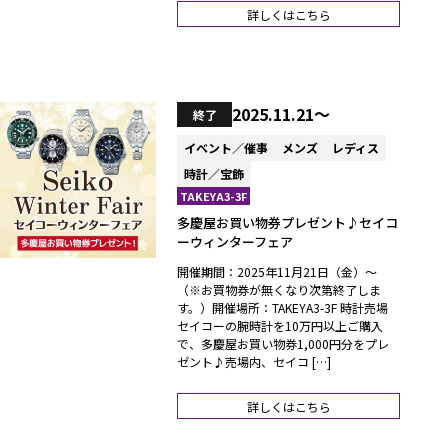
詳しくはこちら
2025.11.21～
終了
イベント／催事
メンズ
レディス
時計／宝飾
TAKEYA3-3F
多慶屋お買い物券プレゼント♪セイコ
ーウィンターフェア
開催期間：2025年11月21日（金）～
（※お買物券が無くなり次第終了しま
す。）開催場所：TAKEYA3-3F 時計売場
セイコーの腕時計を10万円以上ご購入
で、多慶屋お買い物券1,000円分をプレ
ゼント♪売場内、セイコ […]
詳しくはこちら