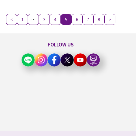
<
1
…
3
4
5
6
7
8
>
FOLLOW US