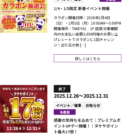
1/4・1/5限定 新春イベント開催
ガラポン開催日時：2026年1月4日
（日）・1月5日（月）10:00AM～5:00PM
開催場所：TAKEYA1‐1F 店頭 対象期間
内のお支払い金額3,000円毎のお買い上
げレシートでガラポンに1回チャレン
ジ！出た玉の色 […]
詳しくはこちら
終了
2025.12.26～2025.12.31
イベント／催事
お知らせ
多慶屋
感謝の気持ちを込めて｜プレミアムポ
イントUPデー開催！｜タケヤポイン
ト最大17倍！