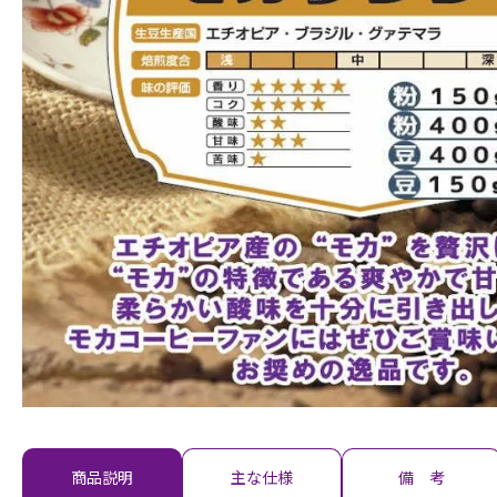
商品説明
主な仕様
備 考