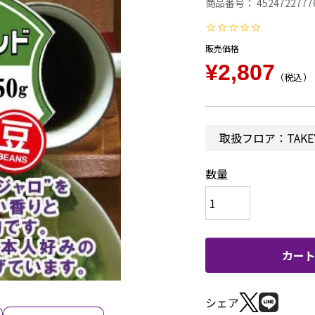
商品番号
4524722777
販売価格
¥
2,807
税込
取扱フロア：TAKEY
カー
シェア