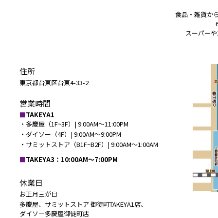
食品・雑貨か
スーパーや
住所
東京都台東区台東4-33-2
営業時間
TAKEYA1
・多慶屋（1F~3F）| 9:00AM〜11:00PM
・ダイソー（4F）| 9:00AM〜9:00PM
・サミットストア（B1F~B2F）| 9:00AM〜1:00AM
TAKEYA3：10:00AM〜7:00PM
休業日
お正月三が日
多慶屋、サミットストア 御徒町TAKEYA1店、
ダイソー多慶屋御徒町店