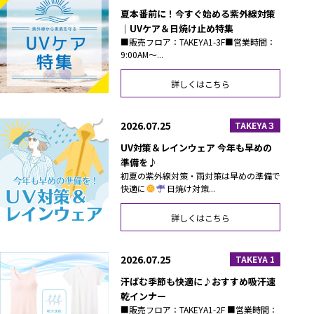
夏本番前に！今すぐ始める紫外線対策
｜UVケア＆日焼け止め特集
■販売フロア：TAKEYA1-3F■営業時間：
9:00AM～...
詳しくはこちら
2026.07.25
TAKEYA３
UV対策＆レインウェア 今年も早めの
準備を♪
初夏の紫外線対策・雨対策は早めの準備で
快適に
日焼け対策...
詳しくはこちら
2026.07.25
TAKEYA 1
汗ばむ季節も快適に♪おすすめ吸汗速
乾インナー
■販売フロア：TAKEYA1-2F ■営業時間：