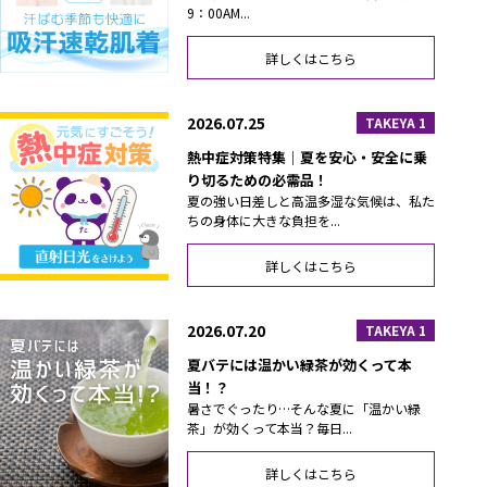
9：00AM...
詳しくはこちら
2026.07.25
TAKEYA 1
熱中症対策特集｜夏を安心・安全に乗
り切るための必需品！
夏の強い日差しと高温多湿な気候は、私た
ちの身体に大きな負担を...
詳しくはこちら
2026.07.20
TAKEYA 1
夏バテには温かい緑茶が効くって本
当！？
暑さでぐったり…そんな夏に「温かい緑
茶」が効くって本当？毎日...
詳しくはこちら