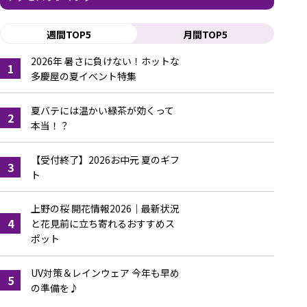
週間TOP5
月間TOP5
2026年 暑さに負けない！ホットな
1
多慶屋の夏イベント特集
夏バテには温かい緑茶が効くって
2
本当！？
【受付終了】2026お中元 夏のギフ
3
ト
上野の桜 開花情報2026｜最新状況
4
と花見前に立ち寄れるおすすめス
ポット
UV対策＆レインウェア 今年も早め
5
の準備を♪