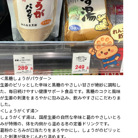
＜黒糖しょうがパウダー＞
生姜のピリッとした辛味と黒糖のやさしい甘さが絶妙に調和し
た、毎日続けやすい健康サポート食品です。黒糖のコクと風味
が生姜の刺激をまろやかに包み込み、飲みやすさにこだわりま
した。
＜しょうがくず湯＞
しょうがくず湯は、国産生姜の自然な辛味と葛のやさしいとろ
みが特徴の、体を内側から温める冬の定番ドリンクです。
葛粉のとろみが口当たりをまろやかにし、しょうがのピリッと
した刺激が体をじんわり温めます。