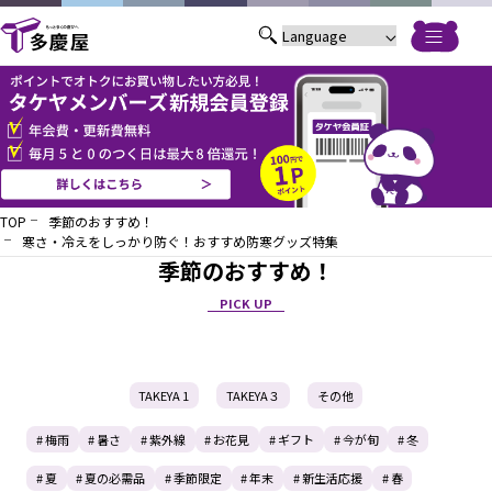
TOP
季節のおすすめ！
寒さ・冷えをしっかり防ぐ！おすすめ防寒グッズ特集
季節のおすすめ！
PICK UP
TAKEYA 1
TAKEYA３
その他
# 梅雨
# 暑さ
# 紫外線
# お花見
# ギフト
# 今が旬
# 冬
# 夏
# 夏の必需品
# 季節限定
# 年末
# 新生活応援
# 春