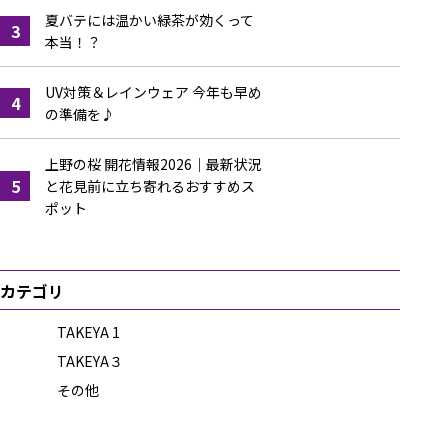
夏バテには温かい緑茶が効くって
3
本当！？
UV対策＆レインウェア 今年も早め
4
の準備を♪
上野の桜 開花情報2026｜最新状況
5
と花見前に立ち寄れるおすすめス
ポット
カテゴリ
TAKEYA 1
TAKEYA３
その他