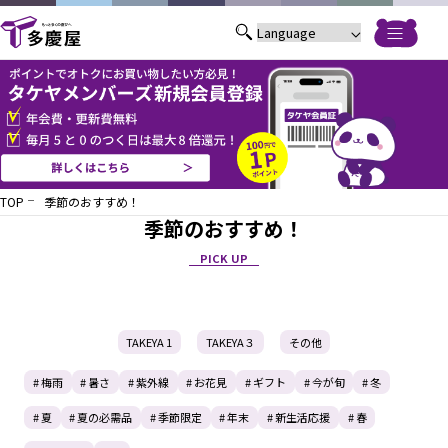
TOP
季節のおすすめ！
季節のおすすめ！
PICK UP
TAKEYA 1
TAKEYA３
その他
# 梅雨
# 暑さ
# 紫外線
# お花見
# ギフト
# 今が旬
# 冬
# 夏
# 夏の必需品
# 季節限定
# 年末
# 新生活応援
# 春