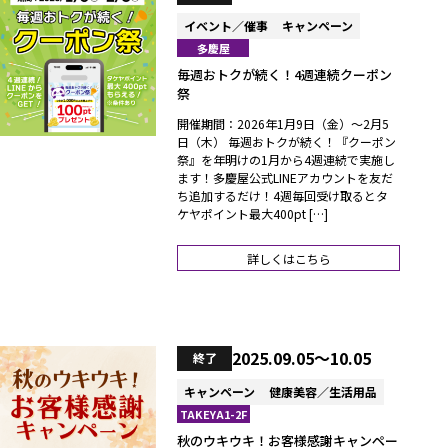
イベント／催事
キャンペーン
多慶屋
毎週おトクが続く！4週連続クーポン
祭
開催期間：2026年1月9日（金）～2月5
日（木） 毎週おトクが続く！『クーポン
祭』を年明けの1月から4週連続で実施し
ます！多慶屋公式LINEアカウントを友だ
ち追加するだけ！4週毎回受け取るとタ
ケヤポイント最大400pt […]
詳しくはこちら
2025.09.05～10.05
終了
キャンペーン
健康美容／生活用品
TAKEYA1-2F
秋のウキウキ！お客様感謝キャンペー