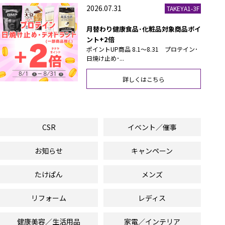
2026.07.31
TAKEYA1-3F
月替わり健康食品･化粧品対象商品ポイ
ント+2倍
ポイントUP商品 8.1～8.31 プロテイン･
日焼け止め･...
詳しくはこちら
CSR
イベント／催事
お知らせ
キャンペーン
たけぱん
メンズ
リフォーム
レディス
健康美容／生活用品
家電／インテリア